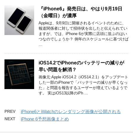
『iPhone6』発売日は、やはり9月19日
（金曜日）が濃厚
Appleは、9月9日に開催されるイベントのために、
報道関係者に対して招待状を出したと伝えられてい
ますが、では、iPhone 6が実際に店頭に並ぶのはい
つなのでしょうか？ 例年のスケジュールに基づけば
…
iOS14.2でiPhoneのバッテリーの減りが
早い問題を解消？
画像元:Apple iOS14.2（iOS14.2.1）をアップデート
した一部のiPhoneで「バッテリーの減りが早くなっ
た」と問題を報告するユーザーが増えているようで
す。 実はiOS13以降のiPh …
PREV
iPhone6とiWatchのレンダリング画像が公開される
NEXT
iPhone 6予想画像まとめ