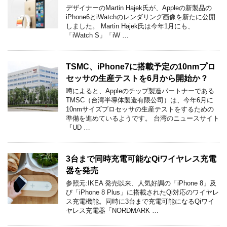
デザイナーのMartin Hajek氏が、Appleの新製品の
iPhone6とiWatchのレンダリング画像を新たに公開
しました。 Martin Hajek氏は今年1月にも、
「iWatch S」「iW …
TSMC、iPhone7に搭載予定の10nmプロ
セッサの生産テストを6月から開始か？
噂によると、Appleのチップ製造パートナーである
TMSC（台湾半導体製造有限公司）は、今年6月に
10nmサイズプロセッサの生産テストをするための
準備を進めているようです。 台湾のニュースサイト
『UD …
3台まで同時充電可能なQiワイヤレス充電
器を発売
参照元:IKEA 発売以来、人気好調の「iPhone 8」及
び「iPhone 8 Plus」に搭載されたQi対応のワイヤレ
ス充電機能。同時に3台まで充電可能になるQiワイ
ヤレス充電器「NORDMARK …