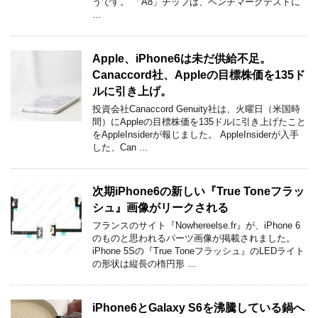
うです。 「A8」チップは、ベンチマークテストに
…
Apple、iPhone6は未だ供給不足。
Canaccord社、Appleの目標株価を135ド
ルに引き上げ。
投資会社Canaccord Genuity社は、火曜日（米国時
間）にAppleの目標株価を135ドルに引き上げたこと
をAppleInsiderが報じました。 AppleInsiderが入手
した、Can …
次期iPhone6の新しい『True Toneフラッ
シュ』画像がリークされる
フランスのサイト『Nowhereelse.fr』が、iPhone 6
のものと思われるパーツ画像が掲載されました。
iPhone 5Sの『True Toneフラッシュ』のLEDライト
の形状は縦長の楕円形 …
iPhone6とGalaxy S6を沸騰している鍋へ