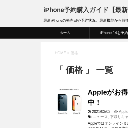
iPhone予約購入ガイド【最
最新iPhoneの発売日や予約状況、最新機能から特
ホーム
iPhone 14を予約
HOME
>
価格
「 価格 」 一覧
Appleが
中！
2021/03/03
-
App
ニュース
,
下取りキ
Appleではオンラインま