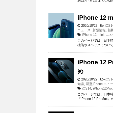
2021年4月1日までの期間
iPhone 1
2020/10/23
-
iOS1
ニュース
,
新型情報
,
新機
iPhone 12 mini
,
ニュ
このページでは、日本時間20
機能やスペックについてまと
iPhone 1
め
2020/10/22
-
iOS1
知識
,
新型iPhone ニュ
iOS14
,
iPhone12Pro
このページでは、日本時間2
『iPhone 12 ProM