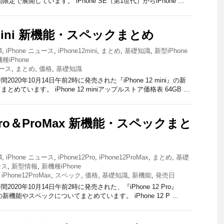
限定で展開しています。 iPhone SE（第1世代）からiPhone …
2 mini 新機能・スペックまとめ
4
,
iPhone ニュース
,
iPhone12mini
,
まとめ
,
基礎知識
,
新型iPhone
種iPhone
ース
,
まとめ
,
価格
,
基礎知識
20年10月14日午前2時に発売された『iPhone 12 mini』の新
めています。 iPhone 12 miniアップルストア価格表 64GB …
2 Pro＆ProMax 新機能・スペックまと
4
,
iPhone ニュース
,
iPhone12Pro
,
iPhone12ProMax
,
まとめ
,
基礎
ース
,
新型情報
,
新機種iPhone
,
iPhone12ProMax
,
スペック
,
価格
,
基礎知識
,
新機能
,
発売日
020年10月14日午前2時に発売された、『iPhone 12 Pro』
ax』の新機能やスペックについてまとめています。 iPhone 12 P …