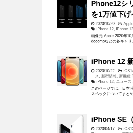
Phone12
を1万値下げ
2020/10/20
-
App
iPhone 12
,
iPhone 12
画像元:Apple 2020年
docomoなどの各キャリ
iPhone 
2020/10/22
-
iOS1
ース
,
新型情報
,
新機種iP
iPhone 12
,
ニュース
このページでは、日本時間2
スペックについてまとめ
…
iPhone 
2020/04/17
-
iOS1