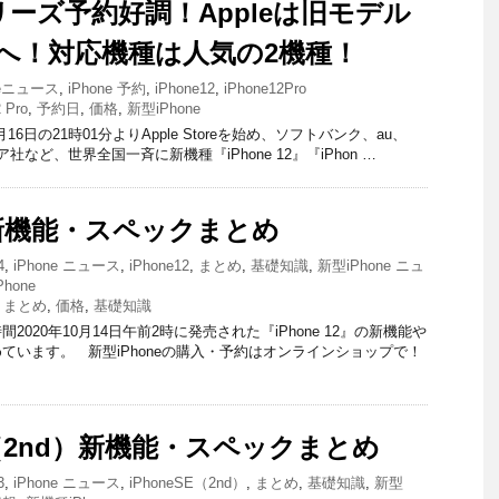
シリーズ予約好調！Appleは旧モデル
へ！対応機種は人気の2機種！
leニュース
,
iPhone 予約
,
iPhone12
,
iPhone12Pro
 Pro
,
予約日
,
価格
,
新型iPhone
10月16日の21時01分よりApple Storeを始め、ソフトバンク、au、
ア社など、世界全国一斉に新機種『iPhone 12』『iPhon …
12 新機能・スペックまとめ
4
,
iPhone ニュース
,
iPhone12
,
まとめ
,
基礎知識
,
新型iPhone ニュ
hone
,
まとめ
,
価格
,
基礎知識
020年10月14日午前2時に発売された『iPhone 12』の新機能や
ています。 新型iPhoneの購入・予約はオンラインショップで！
SE（2nd）新機能・スペックまとめ
3
,
iPhone ニュース
,
iPhoneSE（2nd）
,
まとめ
,
基礎知識
,
新型