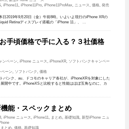
5
,
iPhone11
,
iPhone11Pro
,
iPhone11ProMax
,
ニュース
,
価格
,
発売
TS 本日2019年9月20日（金）午前8時。いよいよ現行のiPhone XRの
uid Retinaディスプレイ搭載の「iPhone 11」、 …
XRがお手頃価格で手に入る？３社価格
キャンペーン
,
iPhone ニュース
,
iPhoneXR
,
ソフトバンクキャンペー
ンペーン
,
ソフトバンク
,
価格
ソフトバンク、au、ドコモのキャリア各社が、iPhoneXRを対象にした
展開中です。iPhoneXSと比較すると性能はほぼ互角なのに、カ
11 新機能・スペックまとめ
3
,
iPhone ニュース
,
iPhone11
,
まとめ
,
基礎知識
,
新型iPhone ニュ
hone
,
まとめ
,
価格
,
基礎知識