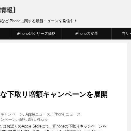
新情報】
徴などiPhoneに関する最新ニュースを発信中！
iPhone14シリーズ価格
iPhoneの変遷
当サ
お得な下取り増額キャンペーンを展開
leキャンペーン
,
Appleニュース
,
iPhone ニュース
ャンペーン
,
価格
,
歴代iPhone
たはお近くのApple Storeにて、iPhoneの下取りキャンペーンを