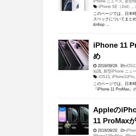
iPhone ニュース
,
新型
iPhone SE（2nd）
,
このページでは、日本時間2
スペックについてまとめて
&nbsp …
iPhone 1
め
2019/09/28
-
iOS1
知識
,
新型iPhone ニュ
iOS13
,
iPhone11Pro
このページでは、日本時間2
『iPhone 11 Pr
AppleのiPho
11 ProMa
2019/09/20
-
iPh
iPhone11ProMax
,
iPho