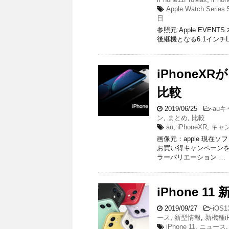
Apple Watch Series 
日
参照元:Apple EVEN
後継機となる6.1インチLiq
iPhone
比較
2019/06/25
-
au
ン
,
まとめ
,
比較
au
,
iPhoneXR
,
キャ
画像元：apple 現在
お買い得キャンペーンを
ラーバリエーション …
iPhone 
2019/09/27
-
iOS1
ース
,
新型情報
,
新機種iP
iPhone 11
,
ニュース