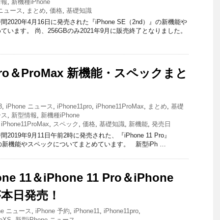
情報
,
新機種iPhone
ニュース
,
まとめ
,
価格
,
基礎知識
020年4月16日に発売された『iPhone SE（2nd）』の新機能や
います。 尚、256GBのみ2021年9月に販売終了となりました。
1 Pro＆ProMax 新機能・スペックまと
3
,
iPhone ニュース
,
iPhone11pro
,
iPhone11ProMax
,
まとめ
,
基礎
ース
,
新型情報
,
新機種iPhone
,
iPhone11ProMax
,
スペック
,
価格
,
基礎知識
,
新機能
,
発売日
019年9月11日午前2時に発売された、『iPhone 11 Pro』
oMax』の新機能やスペックについてまとめています。 新型iPh …
ne 11＆iPhone 11 Pro＆iPhone
xが本日発売！
one ニュース
,
iPhone 予約
,
iPhone11
,
iPhone11pro
,
neXS
,
新型iPhone ニュース