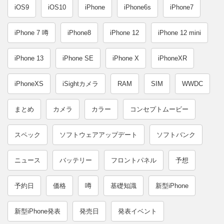
iOS9
iOS10
iPhone
iPhone6s
iPhone7
iPhone 7 噂
iPhone8
iPhone 12
iPhone 12 mini
iPhone 13
iPhone SE
iPhone X
iPhoneXR
iPhoneXS
iSightカメラ
RAM
SIM
WWDC
まとめ
カメラ
カラー
コンセプトムービー
スペック
ソフトウェアアップデート
ソフトバンク
ニュース
バッテリー
フロントパネル
予想
予約日
価格
噂
基礎知識
新型iPhone
新型iPhone発表
発売日
発表イベント