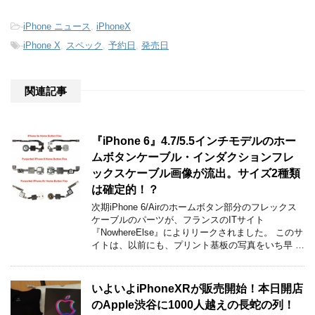
-
iPhone ニュース
,
iPhoneX
-
iPhone X
,
スペック
,
予約日
,
発売日
関連記事
『iPhone 6』4.7/5.5インチモデルのホー
ムボタンケーブル・インダクションフレ
ックスケーブル画像が流出。サイズ2種類
は確定的！？
次期iPhone 6/Airのホームボタン部分のフレックス
ケーブルのパーツが、フランスのITサイト
『NowhereElse』によりリークされました。 このサ
イトは、以前にも、プリント基板の写真をいち早 …
いよいよiPhoneXRが販売開始！本日開店
のApple渋谷に1000人越えの長蛇の列！