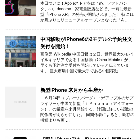
本日ついに！Appleストアをはじめ、ソフトバン
ク、au、docomo、家電量販店などで、一斉に最新
型『iPhone XR』の発売が開始されました！ 特に11
か月ぶりにリニューアルオープンとなった「A …
中国移動がiPhone6の2モデルの予約注文
受付を開始！
画像元:Wikipedia 中国日報は２日、世界最大のモバ
イルキャリアである中国移動（China Mobile）が、
早くも予約注文受付を開始していると伝えていま
す。 巨大市場中国で最大手である中国移動 …
新型iPhone 来月から生産か
６月24日（ブルームバーグ）：米アップルのサプ
ライヤーが中国で新型「ｉＰｈｏｎｅ（アイフォー
ン）」の量産を来月開始する。計画に詳しい複数の
関係者が明らかにした。 同関係者によると、既存の
機種よりも画 …