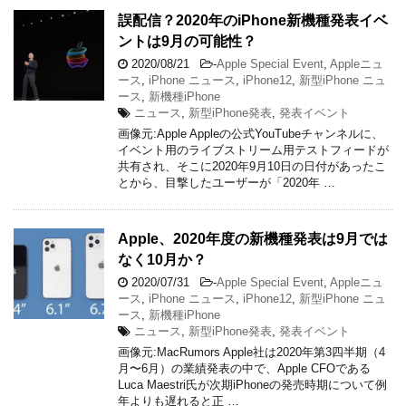
誤配信？2020年のiPhone新機種発表イベ
ントは9月の可能性？
2020/08/21
-
Apple Special Event
,
Appleニュ
ース
,
iPhone ニュース
,
iPhone12
,
新型iPhone ニュ
ース
,
新機種iPhone
ニュース
,
新型iPhone発表
,
発表イベント
画像元:Apple Appleの公式YouTubeチャンネルに、
イベント用のライブストリーム用テストフィードが
共有され、そこに2020年9月10日の日付があったこ
とから、目撃したユーザーが「2020年 …
Apple、2020年度の新機種発表は9月では
なく10月か？
2020/07/31
-
Apple Special Event
,
Appleニュ
ース
,
iPhone ニュース
,
iPhone12
,
新型iPhone ニュ
ース
,
新機種iPhone
ニュース
,
新型iPhone発表
,
発表イベント
画像元:MacRumors Apple社は2020年第3四半期（4
月〜6月）の業績発表の中で、Apple CFOである
Luca Maestri氏が次期iPhoneの発売時期について例
年よりも遅れると正 …