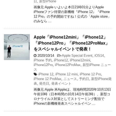
日
,
新型iPhone
画像元:Apple いよいよ本日21時01分よりApple
iPhoneファン待望の新機種『iPhone 12』『iPhone
12 Pro』の予約開始ですね！公式の「Apple store」
のみなら …
Apple「iPhone12mini」「iPhone12」
「iPhone12Pro」「iPhone12ProMax」
をスペシャルイベントで発表！
2020/10/14
-
Apple Special Event
,
iOS14
,
iPhone 予約
,
iPhone12
,
iPhone12mini
,
iPhone12Pro
,
iPhone12ProMax
,
新型iPhone ニュー
ス
iPhone 12
,
iPhone 12 mini
,
iPhone 12 Pro
,
iPhone 12 ProMax
,
ニュース
,
予約日
,
新型iPhone発
表
,
発売日
,
発表イベント
画像元:Apple 米Appleは、現地時間2020年10月13日
午前10時（日本時間の10月14日午前2時）、新型コ
ロナウイルス対策としてストリーミング配信で
iPhoneの新機種発表スペシャルイベン …