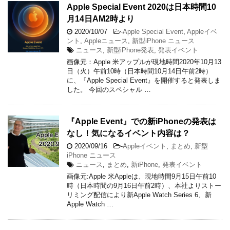
Apple Special Event 2020は日本時間10
月14日AM2時より
2020/10/07
-
Apple Special Event
,
Appleイベ
ント
,
Appleニュース
,
新型iPhone ニュース
ニュース
,
新型iPhone発表
,
発表イベント
画像元：Apple 米アップルが現地時間2020年10月13
日（火）午前10時（日本時間10月14日午前2時）
に、『Apple Special Event』を開催すると発表しま
した。 今回のスペシャル …
『Apple Event』での新iPhoneの発表は
なし！気になるイベント内容は？
2020/09/16
-
Appleイベント
,
まとめ
,
新型
iPhone ニュース
ニュース
,
まとめ
,
新iPhone
,
発表イベント
画像元:Apple 米Appleは、現地時間9月15日午前10
時（日本時間の9月16日午前2時）、本社よりストー
リミング配信により新Apple Watch Series 6、新
Apple Watch …