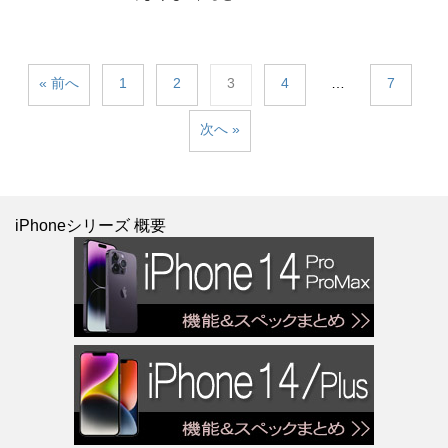
« 前へ
1
2
3
4
…
7
次へ »
iPhoneシリーズ 概要