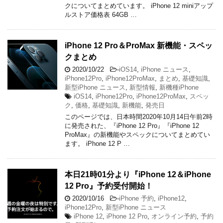
クについてまとめています。 iPhone 12 miniアップ
ルストア価格表 64GB …
iPhone 12 Pro＆ProMax 新機能・スペッ
クまとめ
2020/10/22
-
iOS14
,
iPhone ニュース
,
iPhone12Pro
,
iPhone12ProMax
,
まとめ
,
基礎知識
,
新型iPhone ニュース
,
新型情報
,
新機種iPhone
iOS14
,
iPhone12Pro
,
iPhone12ProMax
,
スペッ
ク
,
価格
,
基礎知識
,
新機能
,
発売日
このページでは、日本時間2020年10月14日午前2時
に発売された、『iPhone 12 Pro』『iPhone 12
ProMax』の新機能やスペックについてまとめてい
ます。 iPhone 12 P …
本日21時01分より『iPhone 12＆iPhone
12 Pro』予約受付開始！
2020/10/16
-
iPhone 予約
,
iPhone12
,
iPhone12Pro
,
新型iPhone ニュース
iPhone 12
,
iPhone 12 Pro
,
オンライン予約
,
予約