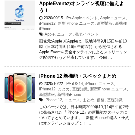
AppleEventのオンライン視聴に備えよ
う！
2020/09/15
-
Appleイベント
,
Appleニュース
,
iPhone12
,
新型iPhone ニュース
,
新型情報
,
新機種
iPhone
Apple
,
ニュース
,
発表イベント
画像元:Apple 米Appleは、現地時間9月15日午前10
時（日本時間9月16日午前2時）から開催される
Apple Eventを完全オンラインによるストリーミン
グ配信で行うと発表しています。 今回 …
iPhone 12 新機能・スペックまとめ
2020/10/22
-
iOS14
,
iPhone ニュース
,
iPhone12
,
まとめ
,
基礎知識
,
新型iPhone ニュース
,
新型情報
,
新機種iPhone
iPhone 12
,
ニュース
,
まとめ
,
価格
,
基礎知識
このページでは、日本時間2020年10月14日午前2時
に発売された『iPhone 12』の新機能やスペックに
ついてまとめています。 新型iPhoneの購入・予約
はオンラインショップで！ …