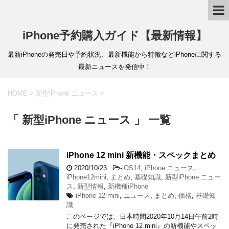
iPhone予約購入ガイド【最新情報】
最新iPhoneの発売日や予約状況、最新機能から特徴などiPhoneに関する
最新ニュースを発信中！
HOME
>
新型iPhone ニュース
>
「 新型iPhone ニュース 」 一覧
iPhone 12 mini 新機能・スペックまとめ
2020/10/23
-
iOS14
,
iPhone ニュース
,
iPhone12mini
,
まとめ
,
基礎知識
,
新型iPhone ニュー
ス
,
新型情報
,
新機種iPhone
iPhone 12 mini
,
ニュース
,
まとめ
,
価格
,
基礎知
識
このページでは、日本時間2020年10月14日午前2時
に発売された『iPhone 12 mini』の新機能やスペッ