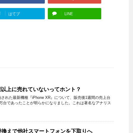
!
はてブ
LINE
が予想以上に売れていないってホント？
始された最新機種『iPhone XR』について、販売後1週間の売上台
0万台であったことが明らかになりました。これは著名なアナリス
one乗換えで他社スマートフォンを下取りへ