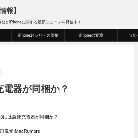
新情報】
徴などiPhoneに関する最新ニュースを発信中！
iPhone14シリーズ価格
iPhoneの変遷
当サ
速充電器が同梱か？
画像元:MacRumors