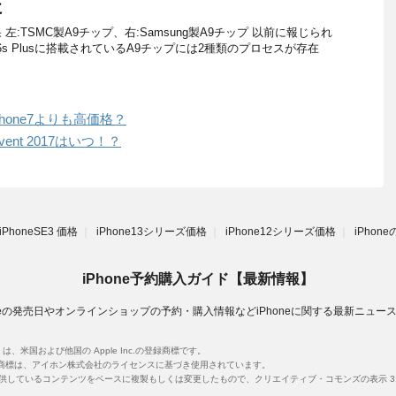
に
:TSMC製A9チップ、右:Samsung製A9チップ 以前に報じられ
s/6s Plusに搭載されているA9チップには2種類のプロセスが存在
phone7よりも高価格？
Event 2017はいつ！？
iPhoneSE3 価格
iPhone13シリーズ価格
iPhone12シリーズ価格
iPhon
iPhone予約購入ガイド【最新情報】
oneの発売日やオンラインショップの予約・購入情報などiPhoneに関する最新ニュー
unes は、米国および他国の Apple Inc.の登録商標です。
です。iPhone 商標は、アイホン株式会社のライセンスに基づき使用されています。
提供しているコンテンツをベースに複製もしくは変更したもので、クリエイティブ・コモンズの表示 3