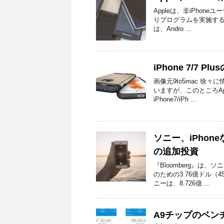
Appleは、非iPhon
りプログラムを実施するこ
は、Andro …
iPhone 7/7
画像元9to5mac 徐
いますが、このところAp
iPhone7/iPh …
ソニー、iPho
の追加投資
『Bloomberg』は
のための3.76億ドル（
ニーは、8.726億 …
A9チップのベンチ