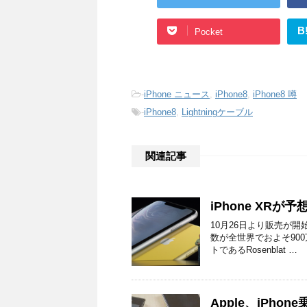
B
Pocket
-
iPhone ニュース
,
iPhone8
,
iPhone8 噂
-
iPhone8
,
Lightningケーブル
関連記事
iPhone XR
10月26日より販売が開
数が全世界でおよそ90
トであるRosenblat …
Apple、iPh