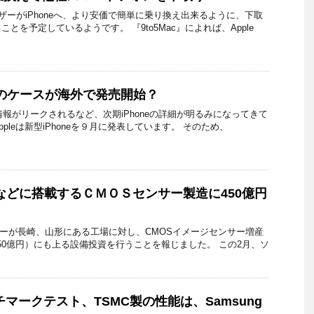
eユーザーがiPhoneへ、より安価で簡単に乗り換え出来るように、下取
とを予定しているようです。 『9to5Mac』によれば、Apple
 Plusのケースが海外で発売開始？
々に情報がリークされるなど、次期iPhoneの詳細が明るみになってきて
pleは新型iPhoneを９月に発表しています。 そのため、
neなどに搭載するＣＭＯＳセンサー製造に450億円
、ソニーが長崎、山形にある工場に対し、CMOSイメージセンサー増産
450億円）にも上る設備投資を行うことを報じました。 この2月、ソ
マークテスト、TSMC製の性能は、Samsung