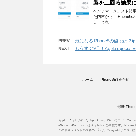
製を上回る結果
ベンチマークテスト結果 左
た内容から、iPhone6
し、それ …
PREV
気になるiPhone8の値段は？i
NEXT
もうすぐ9月！Apple special 
ホーム
iPhoneSE3を予約
最新iPh
Apple、Appleのロゴ、App Store、iPod のロゴ、iT
iPhone、iPod touch は Apple Inc.の商標
このドキュメントの内容の一部は、Google社が作成、