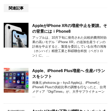
関連記事
AppleがiPhone XRの増産中止を要請。そ
の背景にはｉPhone8
アップルは、10月下旬に発売された比較的費用対効
果の高いモデル「iPhone XR」の追加生産ラインの
計画を中止すると、製造を委託している台湾の鴻海
（ホンハイ）精密工業と和碩聯合科技（ペガトロ
ン）に、 …
Apple、iPhone6 Plus増産へ 生産バラン
スをシフト
画像元:photozou.jp – kyu3 Appleは、iPhone6と
iPhone6 Plusの供給比率の調整を行なったと、台湾
メディア『DigiTimes』が、大手サプライチェーン
…