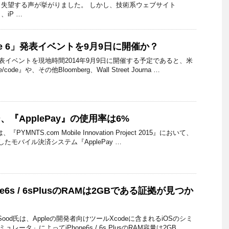
失望する声が挙がりました。 しかし、技術系ウェブサイト
、iP …
one 6」発表イベントを9月9日に開催か？
」の発表イベントを現地時間2014年9月9日に開催する予定であると、米
de』や、その他Bloomberg、Wall Street Journa …
ー、『ApplePay』の使用率は6%
『PYMNTS.com Mobile Innovation Project 2015』において、
用したモバイル決済システム『ApplePay …
ne6s / 6sPlusのRAMは2GBである証拠が見つか
Sood氏は、Appleの開発者向けツールXcodeに含まれるiOSのシミ
レータ」によってiPhone6s / 6s PlusのRAM容量は2GB …