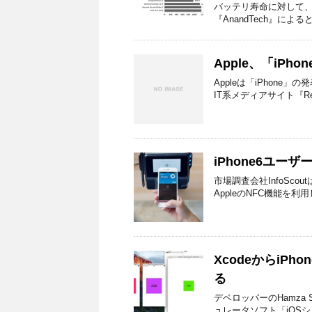
バッテリ寿命に対して、
『AnandTech』によると
Apple、「iPh
Appleは「iPhone
IT系メディアサイト『Re/co
iPhone6ユーザ
市場調査会社InfoScoutは、
AppleのNFC機能を利
XcodeからiPho
る
デベロッパーのHamza 
ュレータソフト「iOSシミュ