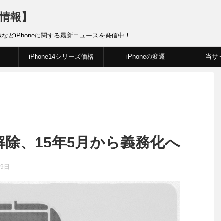
新情報】
徴などiPhoneに関する最新ニュースを発信中！
iPhone14シリーズ価格
iPhoneの変遷
当サ
解除、15年5月から義務化へ
29日