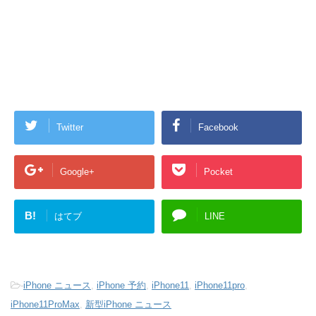
Twitter
Facebook
Google+
Pocket
B!
はてブ
LINE
-
iPhone ニュース
,
iPhone 予約
,
iPhone11
,
iPhone11pro
,
iPhone11ProMax
,
新型iPhone ニュース