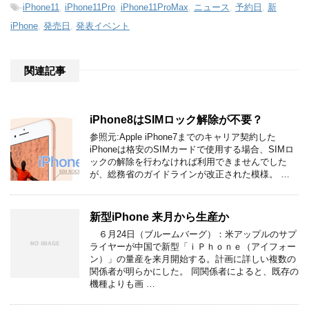
-
iPhone11
,
iPhone11Pro
,
iPhone11ProMax
,
ニュース
,
予約日
,
新
iPhone
,
発売日
,
発表イベント
関連記事
iPhone8はSIMロック解除が不要？
参照元:Apple iPhone7までのキャリア契約した
iPhoneは格安のSIMカードで使用する場合、SIMロ
ックの解除を行わなければ利用できませんでした
が、総務省のガイドラインが改正された模様。 …
新型iPhone 来月から生産か
６月24日（ブルームバーグ）：米アップルのサプ
ライヤーが中国で新型「ｉＰｈｏｎｅ（アイフォー
ン）」の量産を来月開始する。計画に詳しい複数の
関係者が明らかにした。 同関係者によると、既存の
機種よりも画 …