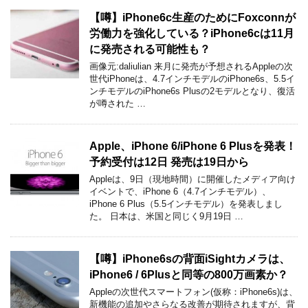
【噂】iPhone6c生産のためにFoxconnが
労働力を強化している？iPhone6cは11月
に発売される可能性も？
画像元:daliulian 来月に発売が予想されるAppleの次
世代iPhoneは、4.7インチモデルのiPhone6s、5.5イ
ンチモデルのiPhone6s Plusの2モデルとなり、復活
が噂された …
Apple、iPhone 6/iPhone 6 Plusを発表！
予約受付は12日 発売は19日から
Appleは、9日（現地時間）に開催したメディア向け
イベントで、iPhone 6（4.7インチモデル）、
iPhone 6 Plus（5.5インチモデル）を発表しまし
た。 日本は、米国と同じく9月19日 …
【噂】iPhone6sの背面iSightカメラは、
iPhone6 / 6Plusと同等の800万画素か？
Appleの次世代スマートフォン(仮称：iPhone6s)は、
新機能の追加やさらなる改善が期待されますが、背