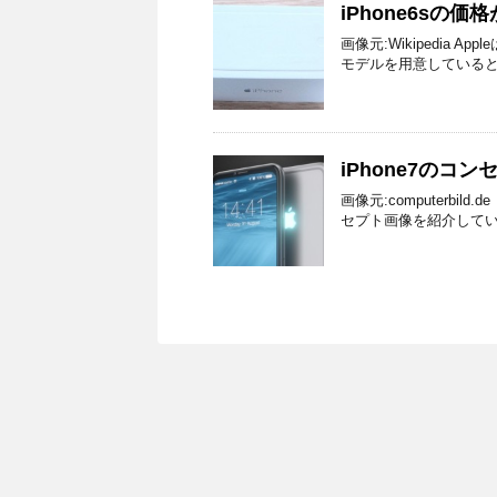
iPhone6sの価
画像元:Wikipedia A
モデルを用意していると噂
iPhone7のコ
画像元:computerbild.d
セプト画像を紹介しています。