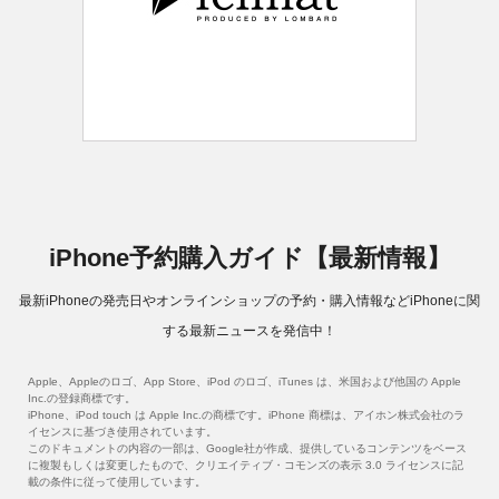
iPhone予約購入ガイド【最新情報】
最新iPhoneの発売日やオンラインショップの予約・購入情報などiPhoneに関
する最新ニュースを発信中！
Apple、Appleのロゴ、App Store、iPod のロゴ、iTunes は、米国および他国の Apple
Inc.の登録商標です。
iPhone、iPod touch は Apple Inc.の商標です。iPhone 商標は、アイホン株式会社のラ
イセンスに基づき使用されています。
このドキュメントの内容の一部は、Google社が作成、提供しているコンテンツをベース
に複製もしくは変更したもので、クリエイティブ・コモンズの表示 3.0 ライセンスに記
載の条件に従って使用しています。