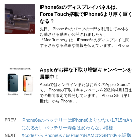
iPhone6sのディスプレイパネルは、
Force Touch搭載でiPhone6より厚く重く
なる？
先日、iPhone 6sのパーツの一部を利用して本体を
起動させる動画が公開されましたが、
『MacRumors』は、iPhone6sのディスプレイに関
するさらなる詳細な情報を伝えています。 iPhone
…
Appleがお得な下取り増額キャンペーンを
展開中！
Appleではオンラインまたはお近くのApple Storeに
て、iPhoneの下取りキャンペーンを2021年4月1日ま
での期間限定で展開しています。 iPhone SE（第1
世代）からiPhone …
PREV
iPhone6sのバッテリーはiPhone6より少ない1,715mAh
になるが、バッテリー寿命は変わらない模様
NEXT
XcodeからiPhone6s / 6sPlusのRAMは2GBである証拠