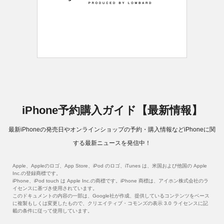
iPhone予約購入ガイド【最新情報】
最新iPhoneの発売日やオンラインショップの予約・購入情報などiPhoneに関
する最新ニュースを発信中！
Apple、Appleのロゴ、App Store、iPod のロゴ、iTunes は、米国および他国の Apple
Inc.の登録商標です。
iPhone、iPod touch は Apple Inc.の商標です。iPhone 商標は、アイホン株式会社のラ
イセンスに基づき使用されています。
このドキュメントの内容の一部は、Google社が作成、提供しているコンテンツをベース
に複製もしくは変更したもので、クリエイティブ・コモンズの表示 3.0 ライセンスに記
載の条件に従って使用しています。