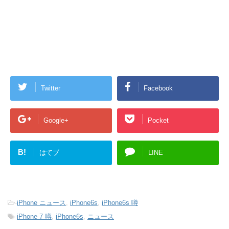
Twitter
Facebook
Google+
Pocket
B!
はてブ
LINE
-
iPhone ニュース
,
iPhone6s
,
iPhone6s 噂
-
iPhone 7 噂
,
iPhone6s
,
ニュース