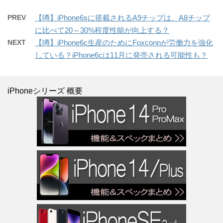
PREV
【噂】iPhone6sに搭載されるA9チップは、A8チップ
に比べて20～30%程度性能が向上する？
NEXT
【噂】iPhone6c生産のためにFoxconnが労働力を強化
している？iPhone6cは11月に発売される可能性も？
iPhoneシリーズ 概要