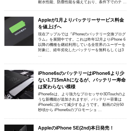
耐水性能、防塵性能を備えており、条件下でのテ …
Appleが1月よりバッテリーサービス料金
を値上げへ
現在アップルでは『iPhoneのバッテリー交換プログ
ラム』を展開中です。これは昨年12月よりiPhone 6
以降の機種を継続利用している全世界のユーザーを
対象に、経年劣化したバッテリーを無料もしくは3
…
iPhone6sのバッテリーはiPhone6より少
ない1,715mAhになるが、バッテリー寿命
は変わらない模様
iPhone6sは、より強力なプロセッサや3DTouchのよ
うな新機能が追加されますが、バッテリー容量は
iPhone6に比べて減少するようです。 動画の2分50
秒頃から iPhone6sのプロモーショ …
AppleのiPhone SE(2nd)本日発売！