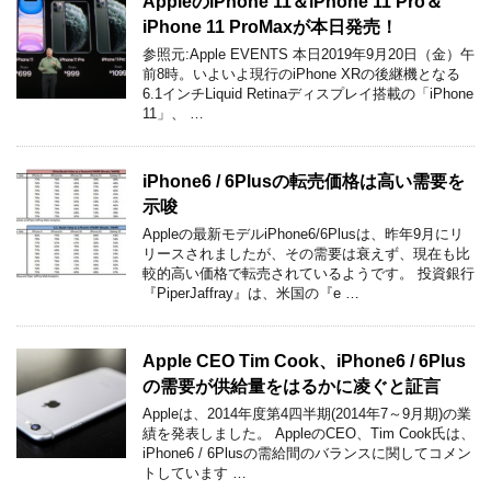
AppleのiPhone 11＆iPhone 11 Pro＆
iPhone 11 ProMaxが本日発売！
参照元:Apple EVENTS 本日2019年9月20日（金）午
前8時。いよいよ現行のiPhone XRの後継機となる
6.1インチLiquid Retinaディスプレイ搭載の「iPhone
11」、 …
iPhone6 / 6Plusの転売価格は高い需要を
示唆
Appleの最新モデルiPhone6/6Plusは、昨年9月にリ
リースされましたが、その需要は衰えず、現在も比
較的高い価格で転売されているようです。 投資銀行
『PiperJaffray』は、米国の『e …
Apple CEO Tim Cook、iPhone6 / 6Plus
の需要が供給量をはるかに凌ぐと証言
Appleは、2014年度第4四半期(2014年7～9月期)の業
績を発表しました。 AppleのCEO、Tim Cook氏は、
iPhone6 / 6Plusの需給間のバランスに関してコメン
トしています …